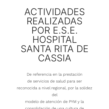
ACTIVIDADES
REALIZADAS
POR E.S.E.
HOSPITAL
SANTA RITA DE
CASSIA
De referencia en la prestación
de servicios de salud para ser
reconocida a
nivel regional, por la solidez
del
modelo de atención de PYM y la
consolidación de una cultura de